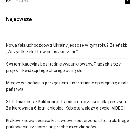
DC
-
24.04.2025
0
Najnowsze
Nowa fala uchodźców z Ukrainy jeszcze w tym roku? Zeleński:
„Wszystkie elektrownie uszkodzone”
System kaucyjny bezlitośnie wypunktowany. Płaczek złożył
projekt likwidacji tego chorego pomysłu
Między wolnością a porządkiem. Libertarianie spierają się o rolę
państwa
31-letnia miss z Kalifornii potrącona na przejściu dla pieszych.
Za kierownicą 6-letni chłopiec. Kobieta walczy o życie [VIDEO]
Kraków znowu dociska kierowców. Poszerzona strefa płatnego
parkowania, rzekomo na prośbę mieszkańców