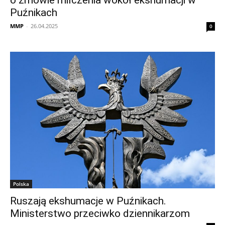
o zmowie milczenia wokół ekshumacji w
Puźnikach
MMP
-
26.04.2025
0
Polska
Ruszają ekshumacje w Puźnikach.
Ministerstwo przeciwko dziennikarzom