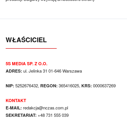
WŁAŚCICIEL
5S MEDIA SP. Z O.O.
ADRES:
ul. Jelinka 31 01-646 Warszawa
NIP:
5252676432,
REGON:
365416025,
KRS:
0000637269
KONTAKT
E-MAIL:
redakcja@nczas.com.pl
SEKRETARIAT:
+48 731 555 039