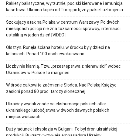
Rakiety balistyczne, wyrzutnie, pociski kierowane i amunicja
kasetowa. Ukraina kupiła od Turcji potężny pakiet uzbrojenia
Szokujący atak na Polaka w centrum Warszawy. Po dwóch
miesiącach policja nie zna tożsamości sprawcy, internauci
ustalili ją w jeden dzień [VIDEO]
Olsztyn. Runęła ściana hotelu, w środku były dzieci na
koloniach. Ponad 100 osób ewakuowano
Liczby nie kłamią. Tzw. „przestępstwa z nienawiści” wobec
Ukraińców w Polsce to margines
W środę całkowite zaćmienie Słońca. Nad Polską Księżyc
zasłoni ponad 80 proc. tarczy słonecznej
Ukraińcy wydali zgodę na ekshumacje polskich ofiar
ukraińskiego ludobójstwa w dwóch dawnych polskich
miejscowościach
Duży ładunek i eksplozja w Bułgarii. To był dron ukraińskiej
produkcji. Bułgarzy wzywają ambasadora Ukrainy