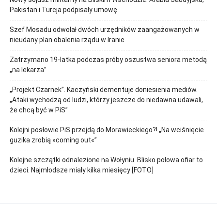
Pakistan i Turcja podpisały umowę
Szef Mosadu odwołał dwóch urzędników zaangażowanych w
nieudany plan obalenia rządu w Iranie
Zatrzymano 19-latka podczas próby oszustwa seniora metodą
„na lekarza”
„Projekt Czarnek”. Kaczyński dementuje doniesienia mediów.
„Ataki wychodzą od ludzi, którzy jeszcze do niedawna udawali,
że chcą być w PiS”
Kolejni posłowie PiS przejdą do Morawieckiego?! „Na wciśnięcie
guzika zrobią »coming out«”
Kolejne szczątki odnalezione na Wołyniu. Blisko połowa ofiar to
dzieci. Najmłodsze miały kilka miesięcy [FOTO]