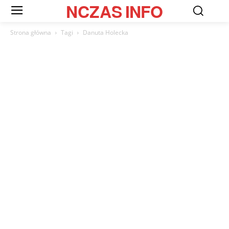
NCZAS
INFO
Strona główna
Tagi
Danuta Holecka