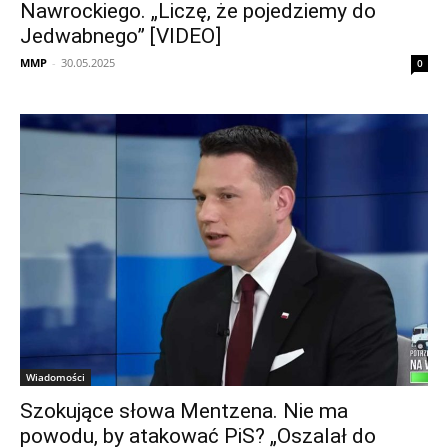
Nawrockiego. „Liczę, że pojedziemy do
Jedwabnego” [VIDEO]
MMP
-
30.05.2025
0
Wiadomości
Szokujące słowa Mentzena. Nie ma
powodu, by atakować PiS? „Oszalał do