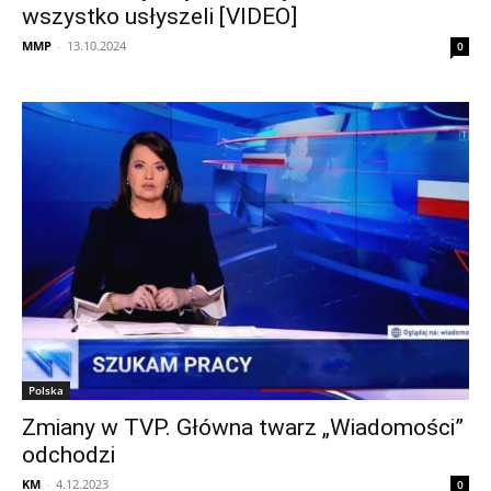
wszystko usłyszeli [VIDEO]
MMP
-
13.10.2024
0
Polska
Zmiany w TVP. Główna twarz „Wiadomości”
odchodzi
KM
-
4.12.2023
0