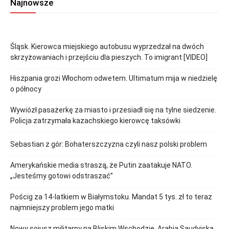
Najnowsze
Śląsk. Kierowca miejskiego autobusu wyprzedzał na dwóch
skrzyżowaniach i przejściu dla pieszych. To imigrant [VIDEO]
Hiszpania grozi Włochom odwetem. Ultimatum mija w niedzielę
o północy
Wywiózł pasażerkę za miasto i przesiadł się na tylne siedzenie.
Policja zatrzymała kazachskiego kierowcę taksówki
Sebastian z gór: Bohaterszczyzna czyli nasz polski problem
Amerykańskie media straszą, że Putin zaatakuje NATO.
„Jesteśmy gotowi odstraszać”
Pościg za 14-latkiem w Białymstoku. Mandat 5 tys. zł to teraz
najmniejszy problem jego matki
Nowy sojusz militarny na Bliskim Wschodzie. Arabia Saudyjska,