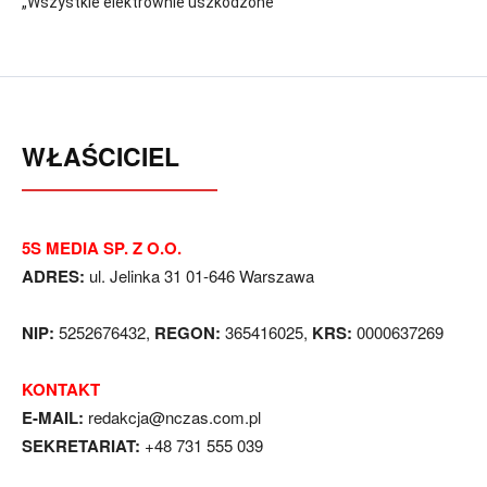
„Wszystkie elektrownie uszkodzone”
WŁAŚCICIEL
5S MEDIA SP. Z O.O.
ADRES:
ul. Jelinka 31 01-646 Warszawa
NIP:
5252676432,
REGON:
365416025,
KRS:
0000637269
KONTAKT
E-MAIL:
redakcja@nczas.com.pl
SEKRETARIAT:
+48 731 555 039