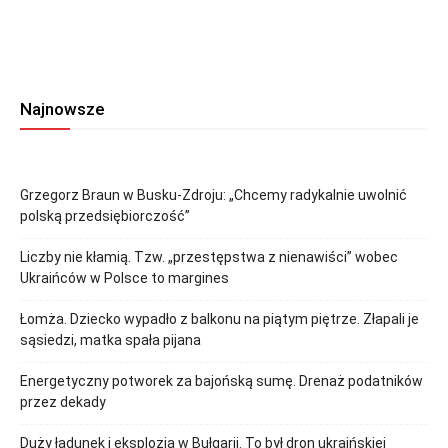
Najnowsze
Grzegorz Braun w Busku-Zdroju: „Chcemy radykalnie uwolnić
polską przedsiębiorczość”
Liczby nie kłamią. Tzw. „przestępstwa z nienawiści” wobec
Ukraińców w Polsce to margines
Łomża. Dziecko wypadło z balkonu na piątym piętrze. Złapali je
sąsiedzi, matka spała pijana
Energetyczny potworek za bajońską sumę. Drenaż podatników
przez dekady
Duży ładunek i eksplozja w Bułgarii. To był dron ukraińskiej