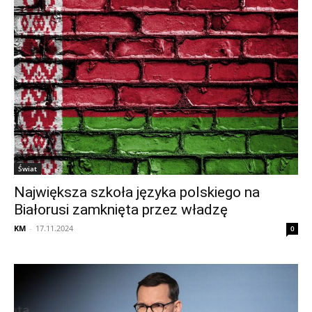
Świat
Największa szkoła języka polskiego na
Białorusi zamknięta przez władzę
KM
-
17.11.2024
0