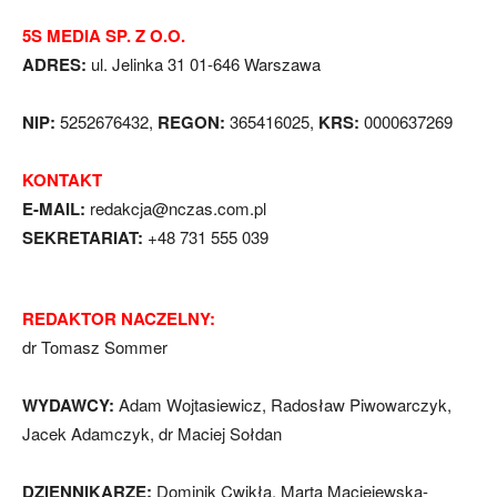
5S MEDIA SP. Z O.O.
ADRES:
ul. Jelinka 31 01-646 Warszawa
NIP:
5252676432,
REGON:
365416025,
KRS:
0000637269
KONTAKT
E-MAIL:
redakcja@nczas.com.pl
SEKRETARIAT:
+48 731 555 039
REDAKTOR NACZELNY:
dr Tomasz Sommer
WYDAWCY:
Adam Wojtasiewicz, Radosław Piwowarczyk,
Jacek Adamczyk, dr Maciej Sołdan
DZIENNIKARZE:
Dominik Cwikła, Marta Maciejewska-