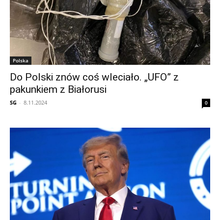
Polska
Do Polski znów coś wleciało. „UFO” z
pakunkiem z Białorusi
SG
-
8.11.2024
0