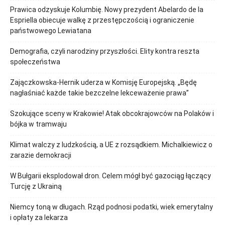
Prawica odzyskuje Kolumbię. Nowy prezydent Abelardo de la
Espriella obiecuje walkę z przestępczością i ograniczenie
państwowego Lewiatana
Demografia, czyli narodziny przyszłości. Elity kontra reszta
społeczeństwa
Zajączkowska-Hernik uderza w Komisję Europejską. „Będę
nagłaśniać każde takie bezczelne lekceważenie prawa”
Szokujące sceny w Krakowie! Atak obcokrajowców na Polaków i
bójka w tramwaju
Klimat walczy z ludzkością, a UE z rozsądkiem. Michalkiewicz o
zarazie demokracji
W Bułgarii eksplodował dron. Celem mógł być gazociąg łączący
Turcję z Ukrainą
Niemcy toną w długach. Rząd podnosi podatki, wiek emerytalny
i opłaty za lekarza