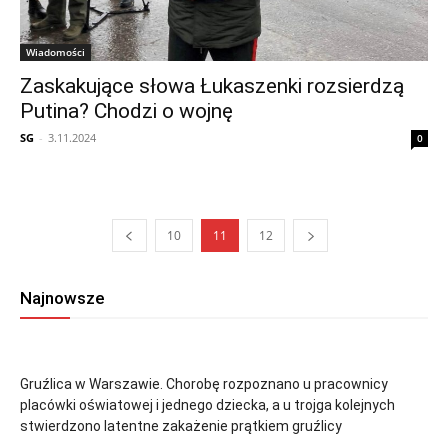
Wiadomości
Zaskakujące słowa Łukaszenki rozsierdzą
Putina? Chodzi o wojnę
SG
-
3.11.2024
0
10
11
12
Najnowsze
Gruźlica w Warszawie. Chorobę rozpoznano u pracownicy
placówki oświatowej i jednego dziecka, a u trojga kolejnych
stwierdzono latentne zakażenie prątkiem gruźlicy