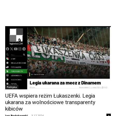
Polityka
UEFA wspiera reżim Łukaszenki. Legia
ukarana za wolnościowe transparenty
kibiców
Jan Bodakowski
-
3.12.2024
0