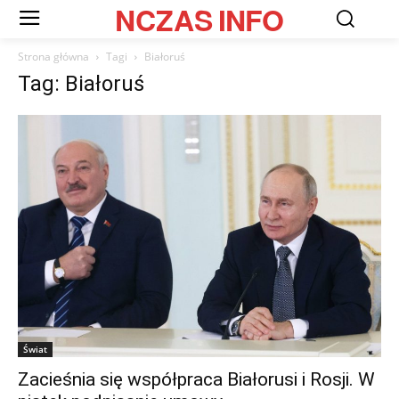
NCZAS
INFO
Strona główna
Tagi
Białoruś
Tag: Białoruś
Świat
Zacieśnia się współpraca Białorusi i Rosji. W