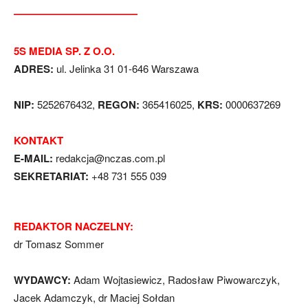
5S MEDIA SP. Z O.O.
ADRES:
ul. Jelinka 31 01-646 Warszawa
NIP:
5252676432,
REGON:
365416025,
KRS:
0000637269
KONTAKT
E-MAIL:
redakcja@nczas.com.pl
SEKRETARIAT:
+48 731 555 039
REDAKTOR NACZELNY:
dr Tomasz Sommer
WYDAWCY:
Adam Wojtasiewicz, Radosław Piwowarczyk,
Jacek Adamczyk, dr Maciej Sołdan