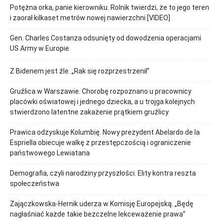
Potężna orka, panie kierowniku. Rolnik twierdzi, że to jego teren
i zaorał kilkaset metrów nowej nawierzchni [VIDEO]
Gen. Charles Costanza odsunięty od dowodzenia operacjami
US Army w Europie
Z Bidenem jest źle. „Rak się rozprzestrzenił”
Gruźlica w Warszawie. Chorobę rozpoznano u pracownicy
placówki oświatowej i jednego dziecka, a u trojga kolejnych
stwierdzono latentne zakażenie prątkiem gruźlicy
Prawica odzyskuje Kolumbię. Nowy prezydent Abelardo de la
Espriella obiecuje walkę z przestępczością i ograniczenie
państwowego Lewiatana
Demografia, czyli narodziny przyszłości. Elity kontra reszta
społeczeństwa
Zajączkowska-Hernik uderza w Komisję Europejską. „Będę
nagłaśniać każde takie bezczelne lekceważenie prawa”