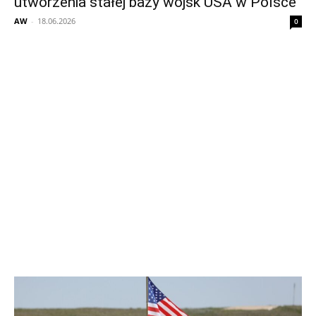
utworzenia stałej bazy wojsk USA w Polsce
AW
-
18.06.2026
0