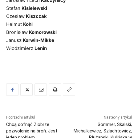
Jarosław i Lech
Kaczyńscy
Stefan
Kisielewski
Czesław
Kiszczak
Helmut
Kohl
Bronisław
Komorowski
Janusz
Korwin-Mikke
Włodzimierz
Lenin
Poprzedni artykuł
Następny artykuł
Chcą cofnąć Ziobrze
Sommer, Skalski,
pozwolenie na broń. Jest
Michalkiewicz, Szlachtowicz,
jeden problem
Płużański, Kulińska w