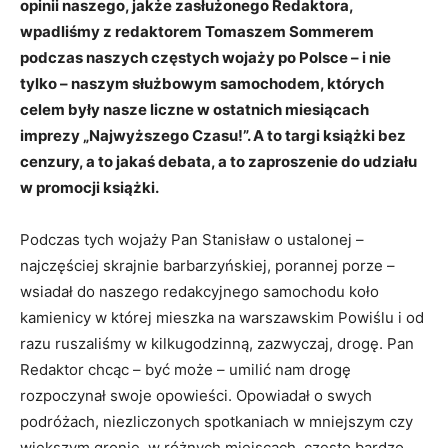
opinii naszego, jakże zasłużonego Redaktora,
wpadliśmy z redaktorem Tomaszem Sommerem
podczas naszych częstych wojaży po Polsce – i nie
tylko – naszym służbowym samochodem, których
celem były nasze liczne w ostatnich miesiącach
imprezy „Najwyższego Czasu!”. A to targi książki bez
cenzury, a to jakaś debata, a to zaproszenie do udziału
w promocji książki.
Podczas tych wojaży Pan Stanisław o ustalonej –
najczęściej skrajnie barbarzyńskiej, porannej porze –
wsiadał do naszego redakcyjnego samochodu koło
kamienicy w której mieszka na warszawskim Powiślu i od
razu ruszaliśmy w kilkugodzinną, zazwyczaj, drogę. Pan
Redaktor chcąc – być może – umilić nam drogę
rozpoczynał swoje opowieści. Opowiadał o swych
podróżach, niezliczonych spotkaniach w mniejszym czy
większym gronie, w różnych miejscach, często bardzo