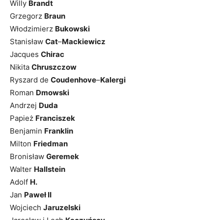
Willy
Brandt
Grzegorz
Braun
Włodzimierz
Bukowski
Stanisław
Cat
–
Mackiewicz
Jacques
Chirac
Nikita
Chruszczow
Ryszard de
Coudenhove
–
Kalergi
Roman
Dmowski
Andrzej
Duda
Papież
Franciszek
Benjamin
Franklin
Milton
Friedman
Bronisław
Geremek
Walter
Hallstein
Adolf
H.
Jan
Paweł II
Wojciech
Jaruzelski