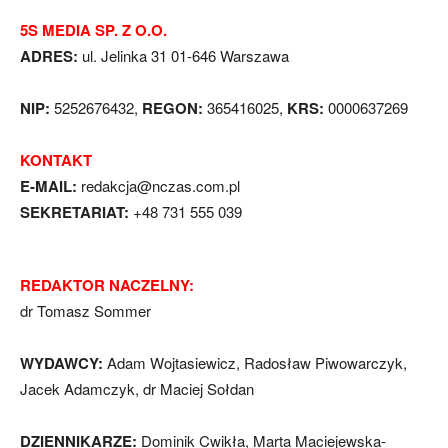
5S MEDIA SP. Z O.O.
ADRES:
ul. Jelinka 31 01-646 Warszawa
NIP:
5252676432,
REGON:
365416025,
KRS:
0000637269
KONTAKT
E-MAIL:
redakcja@nczas.com.pl
SEKRETARIAT:
+48 731 555 039
REDAKTOR NACZELNY:
dr Tomasz Sommer
WYDAWCY:
Adam Wojtasiewicz, Radosław Piwowarczyk,
Jacek Adamczyk, dr Maciej Sołdan
DZIENNIKARZE:
Dominik Cwikła, Marta Maciejewska-