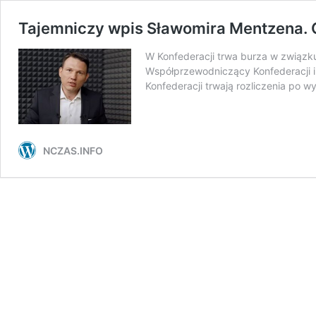
Tajemniczy wpis Sławomira Mentzena. 
W Konfederacji trwa burza w związku
Współprzewodniczący Konfederacji i 
Konfederacji trwają rozliczenia po
NCZAS.INFO