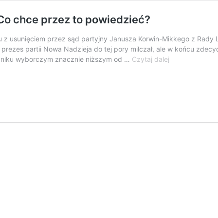
Co chce przez to powiedzieć?
 z usunięciem przez sąd partyjny Janusza Korwin-Mikkego z Rady Li
prezes partii Nowa Nadzieja do tej pory milczał, ale w końcu zdecy
Tajemniczy
 wyniku wyborczym znacznie niższym od …
Czytaj dalej
wpis
Sławomira
Mentzena.
Co
chce
przez
to
powiedzieć?