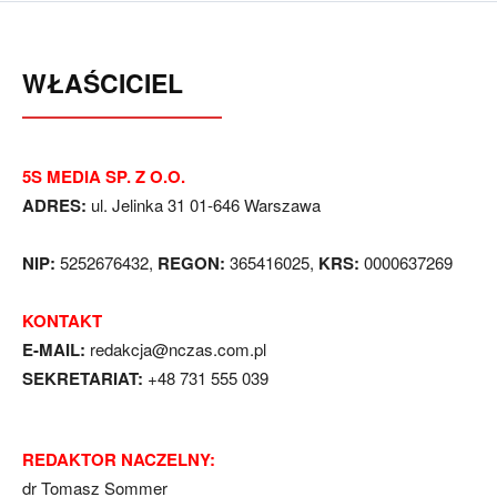
WŁAŚCICIEL
5S MEDIA SP. Z O.O.
ADRES:
ul. Jelinka 31 01-646 Warszawa
NIP:
5252676432,
REGON:
365416025,
KRS:
0000637269
KONTAKT
E-MAIL:
redakcja@nczas.com.pl
SEKRETARIAT:
+48 731 555 039
REDAKTOR NACZELNY:
dr Tomasz Sommer