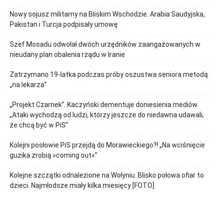
Nowy sojusz militarny na Bliskim Wschodzie. Arabia Saudyjska,
Pakistan i Turcja podpisały umowę
Szef Mosadu odwołał dwóch urzędników zaangażowanych w
nieudany plan obalenia rządu w Iranie
Zatrzymano 19-latka podczas próby oszustwa seniora metodą
„na lekarza”
„Projekt Czarnek”. Kaczyński dementuje doniesienia mediów.
„Ataki wychodzą od ludzi, którzy jeszcze do niedawna udawali,
że chcą być w PiS”
Kolejni posłowie PiS przejdą do Morawieckiego?! „Na wciśnięcie
guzika zrobią »coming out«”
Kolejne szczątki odnalezione na Wołyniu. Blisko połowa ofiar to
dzieci. Najmłodsze miały kilka miesięcy [FOTO]