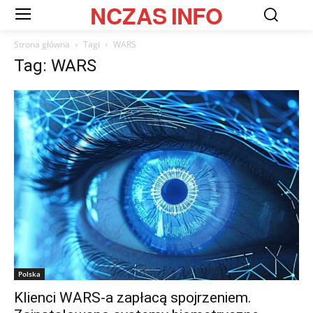
NCZAS
INFO
Strona główna
Tagi
WARS
Tag: WARS
Polska
Klienci WARS-a zapłacą spojrzeniem.