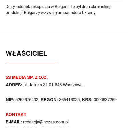
Duży ładunek i eksplozja w Bułgarii. To był dron ukraińskiej
produkcji. Bułgarzy wzywają ambasadora Ukrainy
WŁAŚCICIEL
5S MEDIA SP. Z O.O.
ADRES:
ul. Jelinka 31 01-646 Warszawa
NIP:
5252676432,
REGON:
365416025,
KRS:
0000637269
KONTAKT
E-MAIL:
redakcja@nczas.com.pl