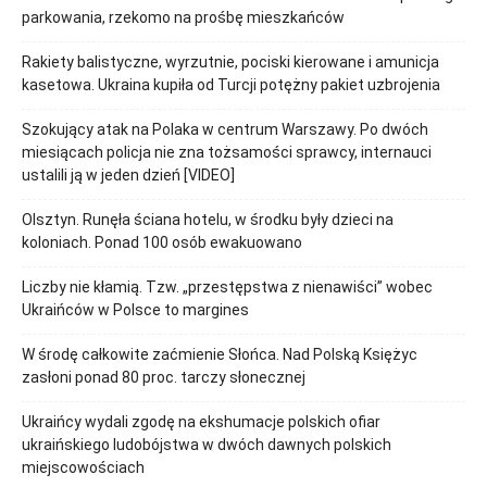
parkowania, rzekomo na prośbę mieszkańców
Rakiety balistyczne, wyrzutnie, pociski kierowane i amunicja
kasetowa. Ukraina kupiła od Turcji potężny pakiet uzbrojenia
Szokujący atak na Polaka w centrum Warszawy. Po dwóch
miesiącach policja nie zna tożsamości sprawcy, internauci
ustalili ją w jeden dzień [VIDEO]
Olsztyn. Runęła ściana hotelu, w środku były dzieci na
koloniach. Ponad 100 osób ewakuowano
Liczby nie kłamią. Tzw. „przestępstwa z nienawiści” wobec
Ukraińców w Polsce to margines
W środę całkowite zaćmienie Słońca. Nad Polską Księżyc
zasłoni ponad 80 proc. tarczy słonecznej
Ukraińcy wydali zgodę na ekshumacje polskich ofiar
ukraińskiego ludobójstwa w dwóch dawnych polskich
miejscowościach