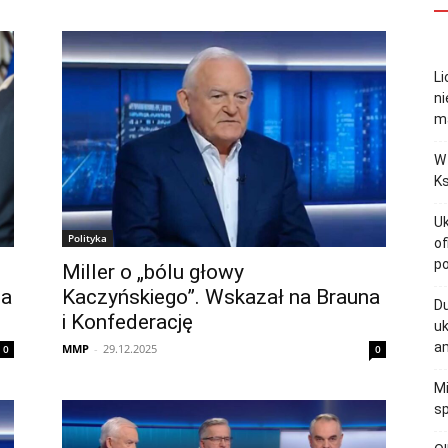
Li
ni
m
W 
Ks
Uk
Polityka
of
p
Miller o „bólu głowy
na
Kaczyńskiego”. Wskazał na Brauna
Du
i Konfederację
uk
a
MMP
-
29.12.2025
0
0
Mi
sp