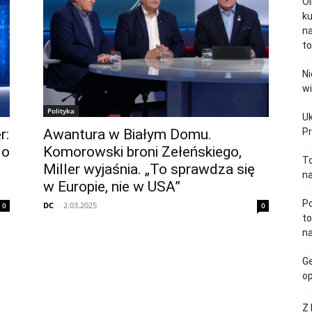
Ol
ku
n
to
Ni
wi
Polityka
Uk
r:
Awantura w Białym Domu.
P
do
Komorowski broni Zełeńskiego,
T
Miller wyjaśnia. „To sprawdza się
na
w Europie, nie w USA”
Po
DC
-
2.03.2025
0
0
to
na
Ge
op
Z 