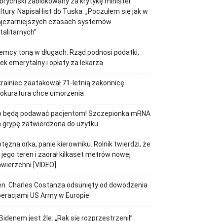
brychski zablokowany za krytykę minister
ltury. Napisał list do Tuska. „Poczułem się jak w
ajczarniejszych czasach systemów
talitarnych”
emcy toną w długach. Rząd podnosi podatki,
ek emerytalny i opłaty za lekarza
rainiec zaatakował 71-letnią zakonnicę.
rokuratura chce umorzenia
o będą podawać pacjentom! Szczepionka mRNA
 grypę zatwierdzona do użytku
tężna orka, panie kierowniku. Rolnik twierdzi, że
 jego teren i zaorał kilkaset metrów nowej
wierzchni [VIDEO]
n. Charles Costanza odsunięty od dowodzenia
eracjami US Army w Europie
Bidenem jest źle. „Rak się rozprzestrzenił”