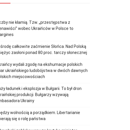
czby nie kłamią. Tzw. „przestępstwa z
enawiści” wobec Ukraińców w Polsce to
argines
środę całkowite zaćmienie Słońca. Nad Polską
iężyc zasłoni ponad 80 proc. tarczy słonecznej
raińcy wydali zgodę na ekshumacje polskich
iar ukraińskiego ludobójstwa w dwóch dawnych
olskich miejscowościach
ży ładunek i eksplozja w Bułgarii. To był dron
raińskiej produkcji. Bułgarzy wzywają
mbasadora Ukrainy
ędzy wolnością a porządkiem. Libertarianie
ierają się o rolę państwa