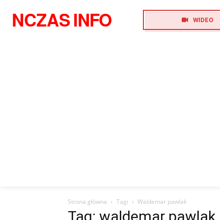
NCZAS
INFO
WIDEO
Strona główna
Tagi
Waldemar pawlak
Tag: waldemar pawlak