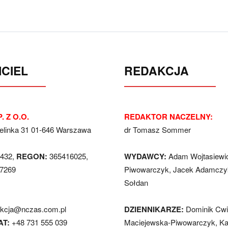
CIEL
REDAKCJA
. Z O.O.
REDAKTOR NACZELNY:
Jelinka 31 01-646 Warszawa
dr Tomasz Sommer
432,
REGON:
365416025,
WYDAWCY:
Adam Wojtasiewi
7269
Piwowarczyk, Jacek Adamczyk
Sołdan
akcja@nczas.com.pl
DZIENNIKARZE:
Dominik Cwi
AT:
+48 731 555 039
Maciejewska-Piwowarczyk, Ka