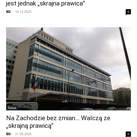
jest jednak „skrajna prawica”
BD
-
16.12.2025
0
Świat
Na Zachodzie bez zmian… Walczą ze
„skrajną prawicą”
BD
-
21.05.2025
0