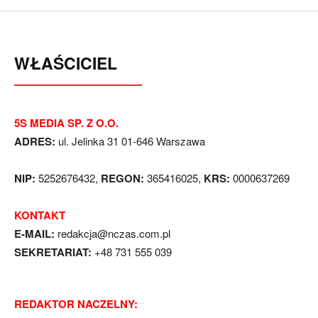
WŁAŚCICIEL
5S MEDIA SP. Z O.O.
ADRES:
ul. Jelinka 31 01-646 Warszawa
NIP:
5252676432,
REGON:
365416025,
KRS:
0000637269
KONTAKT
E-MAIL:
redakcja@nczas.com.pl
SEKRETARIAT:
+48 731 555 039
REDAKTOR NACZELNY: