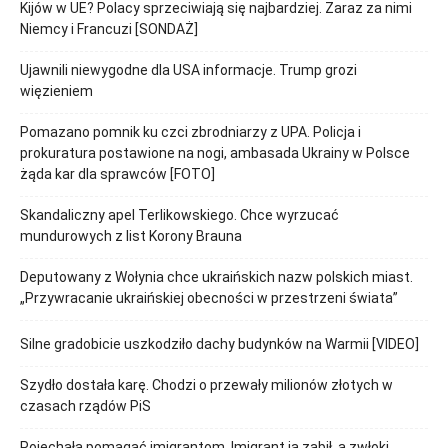
Kijów w UE? Polacy sprzeciwiają się najbardziej. Zaraz za nimi
Niemcy i Francuzi [SONDAŻ]
Ujawnili niewygodne dla USA informacje. Trump grozi
więzieniem
Pomazano pomnik ku czci zbrodniarzy z UPA. Policja i
prokuratura postawione na nogi, ambasada Ukrainy w Polsce
żąda kar dla sprawców [FOTO]
Skandaliczny apel Terlikowskiego. Chce wyrzucać
mundurowych z list Korony Brauna
Deputowany z Wołynia chce ukraińskich nazw polskich miast.
„Przywracanie ukraińskiej obecności w przestrzeni świata”
Silne gradobicie uszkodziło dachy budynków na Warmii [VIDEO]
Szydło dostała karę. Chodzi o przewały milionów złotych w
czasach rządów PiS
Pojechała pomagać imigrantom. Imigrant ją zabił, a zwłoki