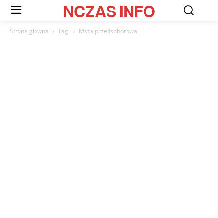
NCZAS
INFO
Strona główna
Tagi
Msza przedsoborowa