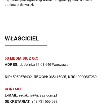
spakował do walizki
WŁAŚCICIEL
5S MEDIA SP. Z O.O.
ADRES:
ul. Jelinka 31 01-646 Warszawa
NIP:
5252676432,
REGON:
365416025,
KRS:
0000637269
KONTAKT
E-MAIL:
redakcja@nczas.com.pl
SEKRETARIAT:
+48 731 555 039