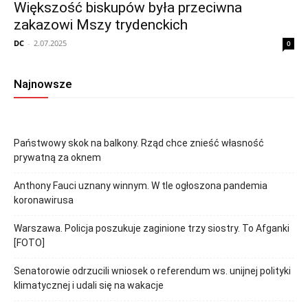
Większość biskupów była przeciwna
zakazowi Mszy trydenckich
DC
-
2.07.2025
0
Najnowsze
Państwowy skok na balkony. Rząd chce znieść własność
prywatną za oknem
Anthony Fauci uznany winnym. W tle ogłoszona pandemia
koronawirusa
Warszawa. Policja poszukuje zaginione trzy siostry. To Afganki
[FOTO]
Senatorowie odrzucili wniosek o referendum ws. unijnej polityki
klimatycznej i udali się na wakacje