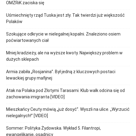
OMZRiK zaciska się
Uśmiechnięty rząd Tuska jest zły. Tak twierdzi już większość
Polaków
Szokujące odkrycie w nielegalnej kopalni. Znaleziono osiem
poćwiartowanych ciał
Mniej kradzieży, ale na wyższe kwoty. Największy problem w
dużych sklepach
Armia zabiła „Rosjanina”. Był jedną z kluczowych postaci
lewackiej grupy mafijnej
Atak na Polaka pod Złotymi Tarasami. Klub walk odcina się od
zachowania imigranta [VIDEO]
Mieszkańcy Ceuty mówią „już dosyć”. Wyszli na ulice. „Wyrzucić
nielegalnych!” [VIDEO]
Sommer: Polityka Żydowska. Wykład 5. Filantropi,
ewangelikanie, osadnicy