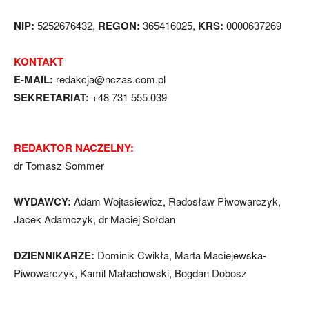
NIP:
5252676432,
REGON:
365416025,
KRS:
0000637269
KONTAKT
E-MAIL:
redakcja@nczas.com.pl
SEKRETARIAT:
+48 731 555 039
REDAKTOR NACZELNY:
dr Tomasz Sommer
WYDAWCY:
Adam Wojtasiewicz, Radosław Piwowarczyk,
Jacek Adamczyk, dr Maciej Sołdan
DZIENNIKARZE:
Dominik Cwikła, Marta Maciejewska-
Piwowarczyk, Kamil Małachowski, Bogdan Dobosz