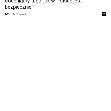
doceniamy tego, jak w Polsce jest
bezpiecznie”
KM
-
13.04.2026
0