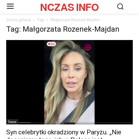
NCZAS
INFO
Strona główna
Tagi
Małgorzata Rozenek-Majdan
Tag: Małgorzata Rozenek-Majdan
Świat
Syn celebrytki okradziony w Paryżu. „Nie