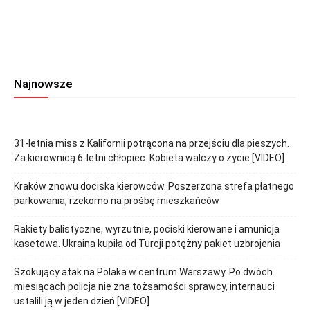
Najnowsze
31-letnia miss z Kalifornii potrącona na przejściu dla pieszych.
Za kierownicą 6-letni chłopiec. Kobieta walczy o życie [VIDEO]
Kraków znowu dociska kierowców. Poszerzona strefa płatnego
parkowania, rzekomo na prośbę mieszkańców
Rakiety balistyczne, wyrzutnie, pociski kierowane i amunicja
kasetowa. Ukraina kupiła od Turcji potężny pakiet uzbrojenia
Szokujący atak na Polaka w centrum Warszawy. Po dwóch
miesiącach policja nie zna tożsamości sprawcy, internauci
ustalili ją w jeden dzień [VIDEO]