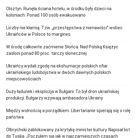
Olsztyn. Runęła ściana hotelu, w środku były dzieci na
koloniach. Ponad 100 osób ewakuowano
Liczby nie kłamią. Tzw. „przestępstwa z nienawiści” wobec
Ukraińców w Polsce to margines
W środę całkowite zaćmienie Słońca. Nad Polską Księżyc
zasłoni ponad 80 proc. tarczy słonecznej
Ukraińcy wydali zgodę na ekshumacje polskich ofiar
ukraińskiego ludobójstwa w dwóch dawnych polskich
miejscowościach
Duży ładunek i eksplozja w Bułgarii. To był dron ukraińskiej
produkcji. Bułgarzy wzywają ambasadora Ukrainy
Między wolnością a porządkiem. Libertarianie spierają się o rolę
państwa
Olbrychski zablokowany za krytykę minister kultury. Napisał list
do Tuska. „Poczułem się jak w najczarniejszych czasach