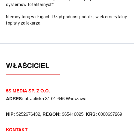
systemów totalitarnych”
Niemcy toną w długach. Rząd podnosi podatki, wiek emerytalny
i opłaty za lekarza
WŁAŚCICIEL
5S MEDIA SP. Z O.O.
ADRES:
ul. Jelinka 31 01-646 Warszawa
NIP:
5252676432,
REGON:
365416025,
KRS:
0000637269
KONTAKT