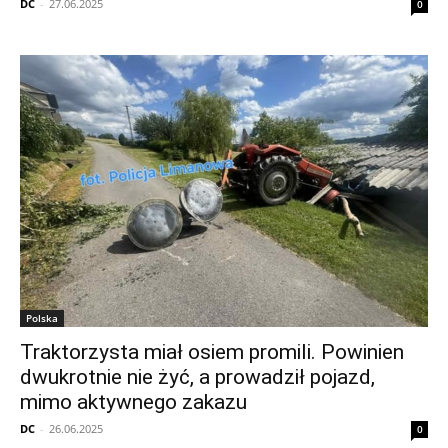
DC
-
27.06.2025
0
Polska
Traktorzysta miał osiem promili. Powinien
dwukrotnie nie żyć, a prowadził pojazd,
mimo aktywnego zakazu
DC
-
26.06.2025
0