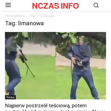
NCZAS
INFO
Strona główna
Tagi
Limanowa
Tag: limanowa
Polska
Najpierw postrzelił teściową, potem