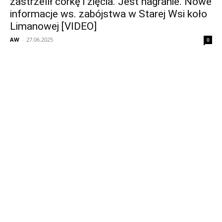
zastrzelił córkę i zięcia. Jest nagranie. Nowe
informacje ws. zabójstwa w Starej Wsi koło
Limanowej [VIDEO]
AW
-
27.06.2025
0