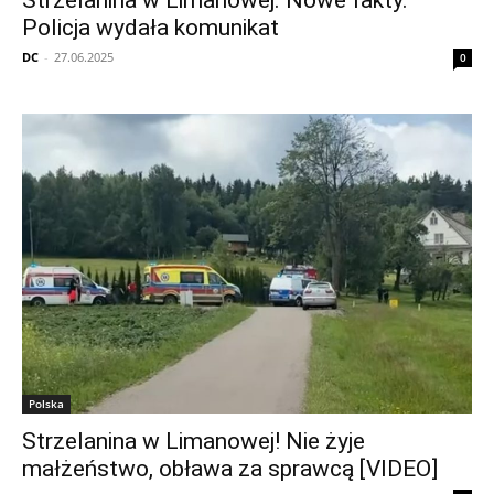
Strzelanina w Limanowej. Nowe fakty.
Policja wydała komunikat
DC
-
27.06.2025
0
Polska
Strzelanina w Limanowej! Nie żyje
małżeństwo, obława za sprawcą [VIDEO]