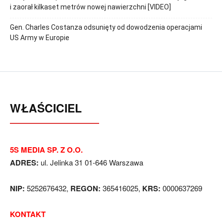
i zaorał kilkaset metrów nowej nawierzchni [VIDEO]
Gen. Charles Costanza odsunięty od dowodzenia operacjami
US Army w Europie
WŁAŚCICIEL
5S MEDIA SP. Z O.O.
ADRES:
ul. Jelinka 31 01-646 Warszawa
NIP:
5252676432,
REGON:
365416025,
KRS:
0000637269
KONTAKT