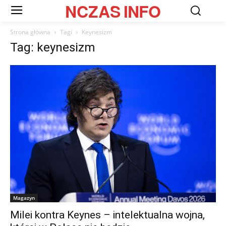
NCZAS
INFO
Strona główna
Tagi
Keynesizm
Tag: keynesizm
Magazyn
Milei kontra Keynes – intelektualna wojna,