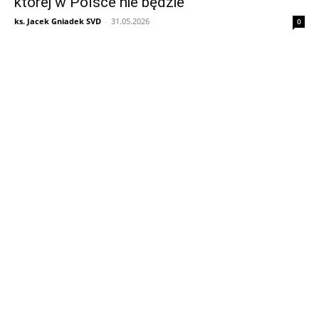
której w Polsce nie będzie
ks. Jacek Gniadek SVD
-
31.05.2026
0