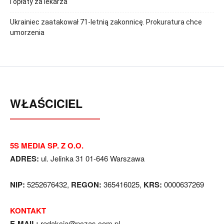
i opłaty za lekarza
Ukrainiec zaatakował 71-letnią zakonnicę. Prokuratura chce
umorzenia
WŁAŚCICIEL
5S MEDIA SP. Z O.O.
ADRES:
ul. Jelinka 31 01-646 Warszawa
NIP:
5252676432,
REGON:
365416025,
KRS:
0000637269
KONTAKT
E-MAIL:
redakcja@nczas.com.pl