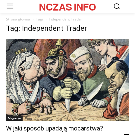
NCZAS
INFO
Strona główna
Tagi
Independent Trader
Tag: Independent Trader
Magazyn
W jaki sposób upadają mocarstwa?