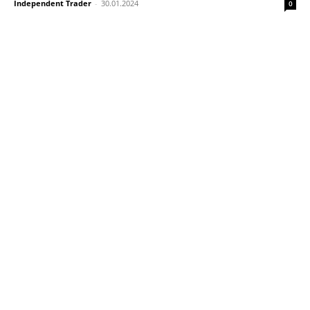
Independent Trader
-
30.01.2024
0