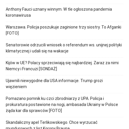
Anthony Fauci uznany winnym. W tle ogłoszona pandemia
koronawirusa
Warszawa. Policja poszukuje zaginione trzy siostry. To Afganki
[FOTO]
Senatorowie odrzucili wniosek o referendum ws. unijnej polityki
klimatycznej i udali się na wakacje
Kijów w UE? Polacy sprzeciwiają się najbardziej. Zaraz za nimi
Niemcy i Francuzi [SONDAŻ]
Ujawnili niewygodne dla USA informacje. Trump grozi
więzieniem
Pomazano pomnik ku czci zbrodniarzy z UPA. Policja i
prokuratura postawione na nogi, ambasada Ukrainy w Polsce
żąda kar dla sprawców [FOTO]
Skandaliczny apel Terlikowskiego. Chce wyrzucać
mundurowych z list Korony Brauna