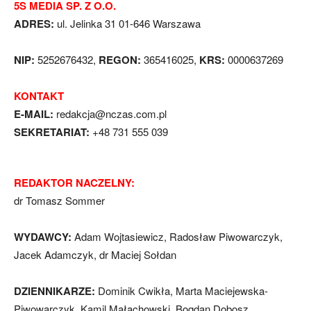
5S MEDIA SP. Z O.O.
ADRES:
ul. Jelinka 31 01-646 Warszawa
NIP:
5252676432,
REGON:
365416025,
KRS:
0000637269
KONTAKT
E-MAIL:
redakcja@nczas.com.pl
SEKRETARIAT:
+48 731 555 039
REDAKTOR NACZELNY:
dr Tomasz Sommer
WYDAWCY:
Adam Wojtasiewicz, Radosław Piwowarczyk,
Jacek Adamczyk, dr Maciej Sołdan
DZIENNIKARZE:
Dominik Cwikła, Marta Maciejewska-
Piwowarczyk, Kamil Małachowski, Bogdan Dobosz