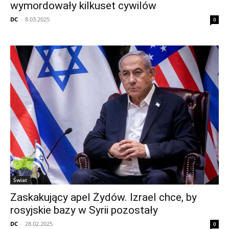
wymordowały kilkuset cywilów
DC
-
8.03.2025
0
Świat
Zaskakujący apel Żydów. Izrael chce, by
rosyjskie bazy w Syrii pozostały
DC
-
28.02.2025
0