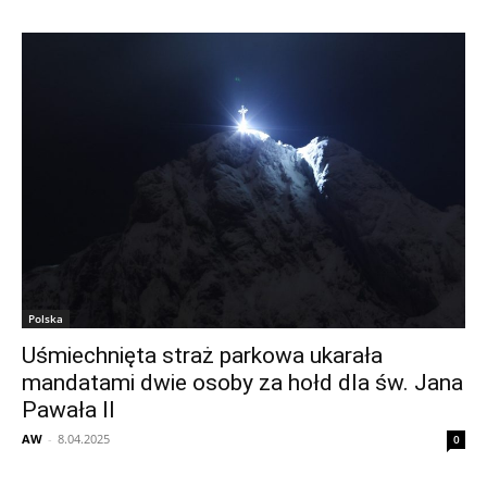
Polska
Uśmiechnięta straż parkowa ukarała
mandatami dwie osoby za hołd dla św. Jana
Pawała II
AW
-
8.04.2025
0