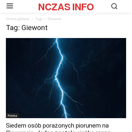
NCZAS
INFO
Strona główna
Tagi
Giewont
Tag: Giewont
Polska
Siedem osób porażonych piorunem na