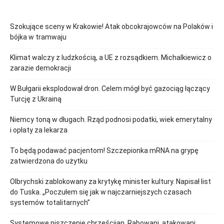
Szokujące sceny w Krakowie! Atak obcokrajowców na Polaków i
bójka w tramwaju
Klimat walczy z ludzkością, a UE z rozsądkiem. Michalkiewicz o
zarazie demokracji
W Bułgarii eksplodował dron. Celem mógł być gazociąg łączący
Turcję z Ukrainą
Niemcy toną w długach. Rząd podnosi podatki, wiek emerytalny
i opłaty za lekarza
To będą podawać pacjentom! Szczepionka mRNA na grypę
zatwierdzona do użytku
Olbrychski zablokowany za krytykę minister kultury. Napisał list
do Tuska. „Poczułem się jak w najczarniejszych czasach
systemów totalitarnych”
Systemowe niszczenie chrześcijan. Rabowani, atakowani,