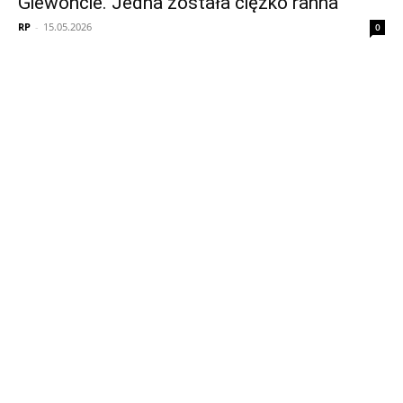
Giewoncie. Jedna została ciężko ranna
RP
-
15.05.2026
0