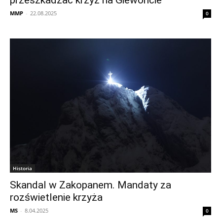
przeszkadzać krzyż na Giewoncie”
MMP
-
22.08.2025
0
Historia
Skandal w Zakopanem. Mandaty za
rozświetlenie krzyża
MS
-
8.04.2025
0