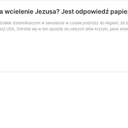
za wcielenie Jezusa? Jest odpowiedź papież
iałek dziennikarzom w samolocie w czasie podróży do Algierii, że b
tracji USA. Odniósł się w ten sposób do ostrych słów krytyki, jakie 
ź
ał