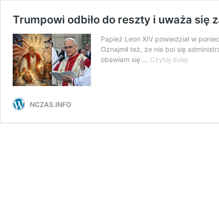
Trumpowi odbiło do reszty i uważa się 
Papież Leon XIV powiedział w poniedz
Oznajmił też, że nie boi się adminis
Trumpowi
obawiam się …
Czytaj dalej
odbiło
do
reszty
i
NCZAS.INFO
uważa
się
za
wcielenie
Jezusa?
Jest
odpowied
papieża.
„Będę
sprzeciwi
się