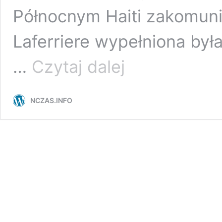
Północnym Haiti zakomuni
Laferriere wypełniona była
Panika
…
Czytaj dalej
w
zabytkowej
twierdzy.
NCZAS.INFO
Nie
żyje
co
najmniej
kilkadziesiąt
osób
[VIDEO]