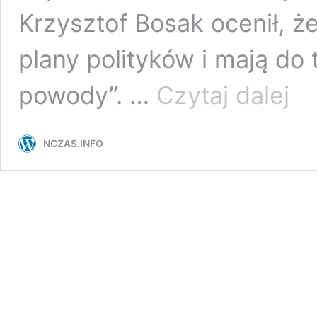
Krzysztof Bosak ocenił, ż
plany polityków i mają do
Bosak
powody”. …
Czytaj dalej
o
progr
SAFE.
NCZAS.INFO
„To
jest
absur
krótki
termin