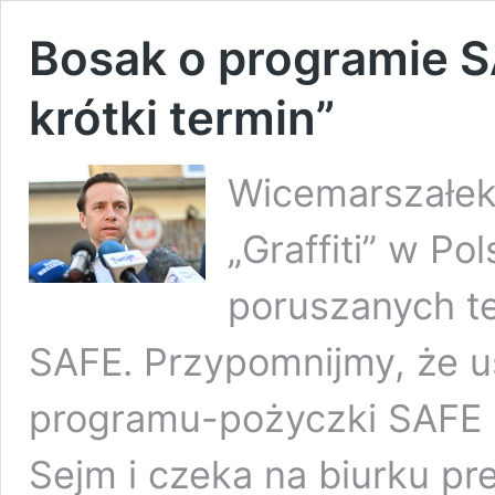
Bosak o programie SA
krótki termin”
Wicemarszałek
„Graffiti” w P
poruszanych t
SAFE. Przypomnijmy, że u
programu-pożyczki SAFE 
Sejm i czeka na biurku pr