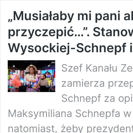
„Musiałaby mi pani a
przyczepić…”. Stanow
Wysockiej-Schnepf i
Szef Kanału Ze
zamierza przep
Schnepf za opis
Maksymiliana Schnepfa w
natomiast, żeby prezyden