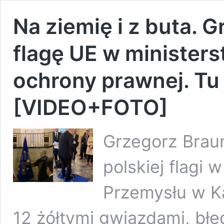
Na ziemię i z buta. 
flagę UE w ministers
ochrony prawnej. Tu 
[VIDEO+FOTO]
Grzegorz Brau
polskiej flagi
Przemysłu w Ka
12 żółtymi gwiazdami, błę