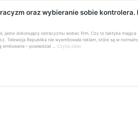
racyzm oraz wybieranie sobie kontrolera. 
, jasno dokonujący ostracyzmu wobec firm. Czy to taktyka mając
. Telewizja Republika nie wyemitowała reklam, które są w normalny
Święty
ą emitowane – powiedział …
Czytaj dalej
Juras
mocno
odlatuje.
Jawny
ostracyzm
oraz
wybieranie
sobie
kontrolera.
Posłowie
to
„Janusze
z
legitymacjami”