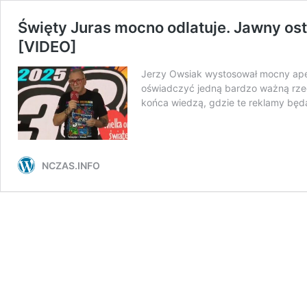
Święty Juras mocno odlatuje. Jawny ost
[VIDEO]
Jerzy Owsiak wystosował mocny apel
oświadczyć jedną bardzo ważną rzecz
końca wiedzą, gdzie te reklamy będ
NCZAS.INFO