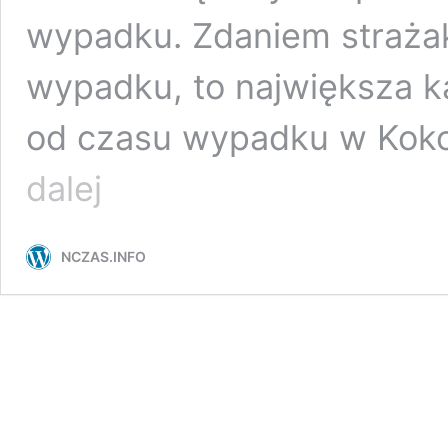
wypadku. Zdaniem straża
wypadku, to największa k
od czasu wypadku w Koko
Karambol
dalej
pod
Gdańskiem.
Najgorszy
NCZAS.INFO
wypadek
od
30
lat.
Ujawniono,
co
kierowca
powiedział
tuż
po