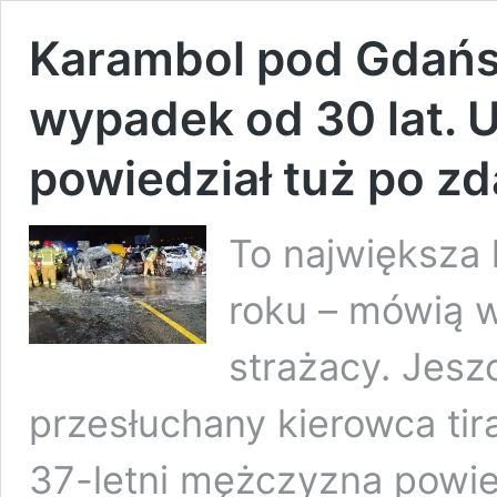
Karambol pod Gdańs
wypadek od 30 lat. 
powiedział tuż po zd
To największa 
roku – mówią 
strażacy. Jesz
przesłuchany kierowca tira
37-letni mężczyzna powied