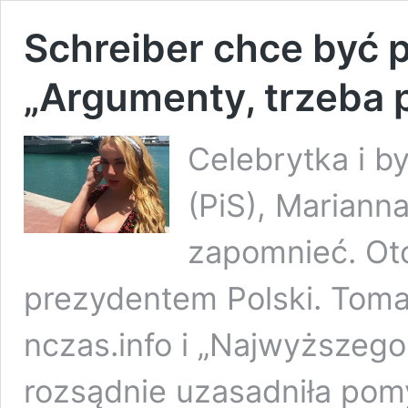
Schreiber chce być 
„Argumenty, trzeba 
Celebrytka i b
(PiS), Mariann
zapomnieć. Ot
prezydentem Polski. Toma
nczas.info i „Najwyższego 
rozsądnie uzasadniła pomy