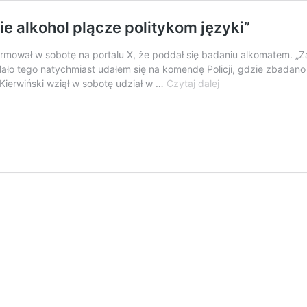
ie alkohol plącze politykom języki”
ormował w sobotę na portalu X, że poddał się badaniu alkomatem. „
ało tego natychmiast udałem się na komendę Policji, gdzie zbadano 
Korwin-
 Kierwiński wziął w sobotę udział w …
Czytaj dalej
Mikke
kpi
z
Kierwińskiego.
„To
nie
alkohol
plącze
politykom
języki”