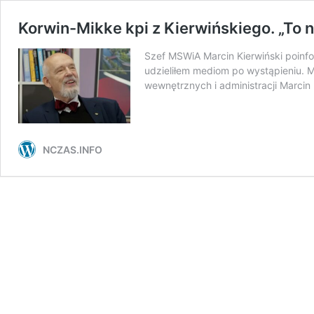
Korwin-Mikke kpi z Kierwińskiego. „To n
Szef MSWiA Marcin Kierwiński poinf
udzieliłem mediom po wystąpieniu. M
wewnętrznych i administracji Marcin
NCZAS.INFO